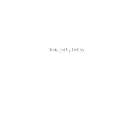
강
쓰
과 
기
IT 
정
보
를 
전
Designed by Tistory.
하
는 
고
릴
라
네 
블
로
그
입
니