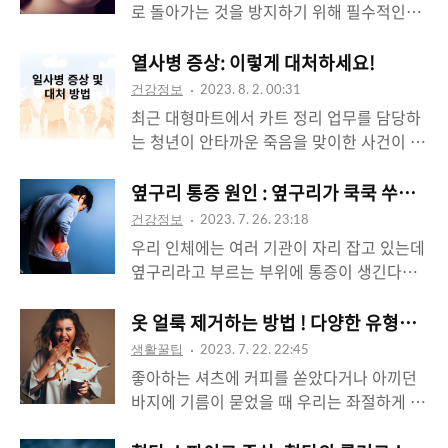
지 등 고지혈증에 대해 전반적으로 알아보도
로 돌아가는 것을 방지하기 위해 필수적인데
히 알아보자면 척추와 골반을 연결하고 있는
록 할게요. 고지혈증이란? 혈액 내의 지질은
요. 교정 후 치아의 정렬이 삐뚤어지는 것을
삼각형 모양의 뼈로 주요 기능은 척추에 구조
다양한 신체의 가능에 필수적인 요소이지만
방지하고 치열을 유지하게 해주는 장치입니
열사병 증상: 이렇게 대처하세요!
적 지지를 제공하고 체중이 골고루 분포되게
과도한 콜레스테롤과 중성 지방은 대사 장애
다. 그렇다면 유지장치는 언제까지 착용해야
하는 역할을 합니다. 엉치뼈에 통증이 발생하
건강정보
2023. 8. 2. 00:31
를 일으키고 여러 합병증을 유발하게 됩니다.
할까요? 일반적인 유지장치의 종류와 특성,
면 불편함과 심하면 일상생활에 ..
최근 대형마트에서 카트 정리 업무를 담당하
고지혈증의 정의는 나쁜 콜레스테롤(LDL) 수
착용 기간, 관리 방법 등 유지장치의 전반적
는 청년이 안타까운 죽음을 맞이한 사건이 있
치가 높고, 중성지방이 많고, 좋은 콜레스테
인 관리에 대해 알려드릴게요. 교정 유지 장
었죠. 한여름 폭염에 카트를 정리하다가 열사
롤(HDL)이 낮은 상태를 말해요. 고지혈증과
치의 종류 유지 장치는 가철식 유지장치, 고
병에 의해 사망한 것으로 알려져 있습니다.
옆구리 통증 원인 : 옆구리가 쿡쿡 쑤시는 
관련된 기본 지질은 저밀도 지단백질(LDL)과
정식 유지장치, 투명 유지장치 이렇게 3가지
이처럼 한여름 무더운 날씨에 건강을 위협하
고밀도 지단백질(HDL)인데 여기서 문제가
건강정보
2023. 7. 26. 23:18
로 분류할 수 있어요. 각각 장단점이 있는 만
는 대표적인 온열 질환인 열사병의 증상에 대
되는 지질은 바로 ..
우리 인체에는 여러 기관이 자리 잡고 있는데
큼 하나하나 짚어가며 설명해 드릴게요. 단,
해 살펴보고 어떻게 대처해야 하는지 알려드
옆구리라고 부르는 부위에 통증이 생긴다면
일반적으로 교정하는 치과 대부분이 고정식
립니다. 열사병이란? 무더운 여름 태양 광선
어떤 장기에 어떤 문제가 생긴 걸까요? 갑자
유지장치는 선택이 아니라 필수입니다. 옵션
이 내리쬐면서 우리 몸은 체온이 올라가게 되
기 옆구리가 콕콕 쑤신다, 아프다는 생각이
옷 얼룩 제거하는 방법 ! 다양한 유형의 얼
으로 가철식이냐 투명 유지장치냐를 선택하
는데요, 일반적으로 체온이 40℃ 이상의 위
드신다면 이번 포스팅을 보시고 원인을 찾을
는 것이 일반적입니다. 가철식 유지장치 (
생활꿀팁
2023. 7. 22. 22:45
험 수준으로 상승하게 되면 발생할 수 있어
수 있도록 여러 가지 가능성에 대해 정리해
Hawley Retainer) 가철..
좋아하는 셔츠에 커피를 쏟았다거나 아끼던
요. 특히 과도한 신체 활동에 수분 공급이 제
보도록 할게요. 옆구리에는 어떤 장기가 있을
바지에 기름이 묻었을 때 우리는 좌절하게 되
대로 되지 않은 채 고온에 장시간 노출되면
까? 일단 우리 몸의 옆구리에 어떤 장기가 있
죠. 옷에 잘 지워지지 않는 얼룩이 묻으면 어
땀으로 배출하며 체온을 내리는 기능도 고장
는지 어떤 장기에 문제가 생기게 되는지부터