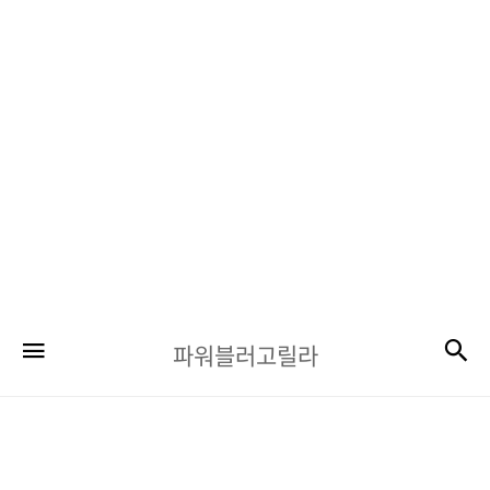
파
검
메뉴
파워블러고릴라
워
블
러
고