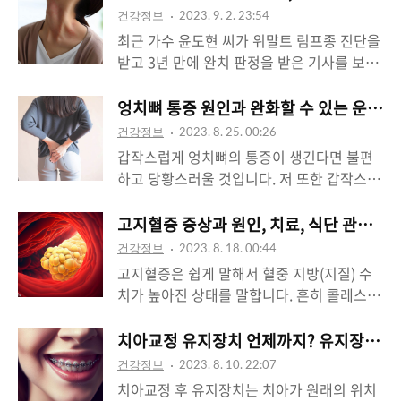
건강정보
2023. 9. 2. 23:54
최근 가수 윤도현 씨가 위말트 림프종 진단을
받고 3년 만에 완치 판정을 받은 기사를 보게
되었는데요. 림프종은 우리 몸의 면역체계의
필수 구성요소인 림프계에 발생하는 혈액암
엉치뼈 통증 원인과 완화할 수 있는 운동 
입니다. 주로 감염과 싸우는 역할을 하는 림
건강정보
2023. 8. 25. 00:26
프구에 암이 발생하면 비정상적으로 암세포
갑작스럽게 엉치뼈의 통증이 생긴다면 불편
가 자라나기 때문에 전신에 암세포를 전이시
하고 당황스러울 것입니다. 저 또한 갑작스럽
킬 수 있다고 해요. 이번 포스팅에서는 림프
게 엉치뼈가 너무 아파 자려고 침대에 누워도
종에 대해 자세히 알아보고 증상이나 원인,
욱신욱신 거리는 통증 때문에 다급하게 엉치
고지혈증 증상과 원인, 치료, 식단 관리의 
치료 방법과 생존율 정보도 함께 알아보도록
뼈 통증 완화 방법에 대해 알아보았는데요.
건강정보
2023. 8. 18. 00:44
할게요. 림프종이란? 앞서 말한 대로 림프종
엉치뼈 통증을 완화할 수 있는 운동법을 따라
고지혈증은 쉽게 말해서 혈중 지방(지질) 수
은 림프계 (림프관, 림프절, 비장, 흉선 등의
하고 서서히 통증이 완화되어 지금은 통증이
치가 높아진 상태를 말합니다. 흔히 콜레스테
기관)에 생기는 혈액암입니다. 신체 어디든지
거의 느껴지지 않을 만큼 호전되었습니다. 엉
롤 수치가 높다고도 표현하는데 보통 이 표현
발병할 수 있지만 주로 림프절에서 많이 발병
치뼈 통증을 완화할 수 있는 운동법에 대해
이 더 많이 쓰이는 것 같습니다. 고지혈증의
치아교정 유지장치 언제까지? 유지장치 관
하고 있다고 해요. 림프종에는 호지킨 림프종
여러분들께도 알려드리고 싶어서 포스팅을
증상과 원인을 알아보고 어떻게 관리해야 하
과 비호지킨 림프종 두 가지 유형이 있는데
건강정보
2023. 8. 10. 22:07
준비했습니다. 엉치뼈 통증 원인 원인과 치료
는지 또 식단관리와 예방은 어떻게 해야 하는
요, 각 유형은 뚜렷한 ..
치아교정 후 유지장치는 치아가 원래의 위치
법을 알아보기 전에 엉치뼈 자체에 대해 간략