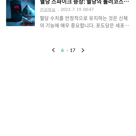
떻게 해야 하는지 다양한 유형의 얼룩을 효과
혈당 스파이크 증상: 혈당의 롤러코스터 막
나 열사병으로 이어지게 됩니다. 특히 노약
알아보면 좋을것 같아요. 우리 몸 측면에는
적으로 제거하는 방법에 대해 알아볼게요. 얼
자, 만성 질환 환자의 경우는 열사병의 위험
건강정보
2023. 7. 19. 00:47
다음과 같은 기관이 자리 잡고 있어요. 왼쪽
룩 제거 전 주의사항 얼룩은 발생 원인에 따
이 더 높고 습한 날씨와 수분 섭..
혈당 수치를 안정적으로 유지하는 것은 신체
왼쪽 폐: 호흡을 담당하며 가슴 왼쪽에 있습
라 다양한 유형으로 분류할 수 있습니다. 가
의 기능에 매우 중요합니다. 포도당은 세포의
니다. 심장: 중앙에 위치하지만 일부는 왼쪽
장 흔한 얼룩은 수성, 유성, 단백질 기반의 얼
주요 에너지원 역할을 하는데 혈당 수치가 갑
에 있습니다. 비장: 혈액을 걸러내고 혈소판
룩이며 유형마다 섬유를 손상시키지 않고 효
자기 높아지는 것은 당뇨병 환자에게 다양한
을 저장하는 기관입니다. 왼쪽 상단에 위치합
과적으로 제거하기 위해서는 접근 방식이 저
합병증을 유발할 수 있다고 하네요. 혈당이
니다. 위: 소화의 역할을 담당하고 복부의 왼
이
다
마다 달라요. 모든 얼룩을 같은 방식으로 제
6
17
갑자기 높아졌다가 떨어지는 혈당 스파이크
쪽 상단, 횡격막 바..
거할 수 없습니다. 얼룩 제거의 원리는 동질
전
음
의 원인과 위험 요소를 이해하고 혈당 수치를
성 원리(같은 성분의 물질로 녹여서 제거)가
안정적으로 관리할 수 있는 방법을 알아보도
기본이며 오염의 종류를 잘 파악하고 제거되
록 할게요. 혈당 스파이크란? 혈당 스파이크
기 전 고온 스팀다리미나 건조기 사용은 금지
인기포스트
는 일시적이지만 혈당 수치가 매우 빠르고 현
입니다. 얼룩은 제거를 시작하기 전에 몇 가
저히 증가하다 뚝 떨어지는 것을 말해요. 마
지 전처리 과정이 필요한데..
치 롤러코스터를 타는 것과 비슷하다고 표현
하기도 해서 혈당의 롤러코스터라고도 합니
ABOUT
LINK
ADMIN
다. 이는 빠르게 올라간 혈당을 내리기 위해
ME
우리 몸이 비상 상황으로 인식하고 다량의 인
admin
슐린을 분비하면서 혈당치가 너무 내려가 버
건
려 혈당이 급상승했다 급강하하는 증..
글