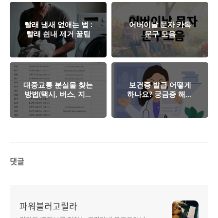
빨래 냄새 없애는 법 :
어버이날 문자 카톡
빨래 쉰내 제거 꿀팁
문구 모음
대중교통 분실물 찾는
보건증 발급 어떻게
방법(택시, 버스, 지하
하나요? 궁금증 해결
철)
해 드립니다.
댓글
파워블러고릴라