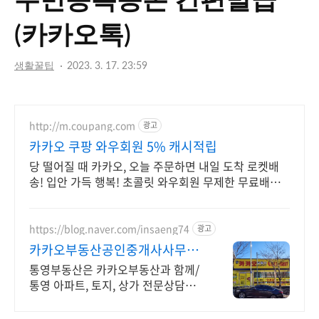
주민등록등본 간편발급
릴
(카카오톡)
라
생활꿀팁
2023. 3. 17. 23:59
http://m.coupang.com
광고
카카오 쿠팡 와우회원 5% 캐시적립
당 떨어질 때 카카오, 오늘 주문하면 내일 도착 로켓배
송! 입안 가득 행복! 초콜릿 와우회원 무제한 무료배송
으로 만나세요.
https://blog.naver.com/insaeng74
광고
카카오부동산공인중개사사무소
통영대표 카카오부동산
통영부동산은 카카오부동산과 함께/
통영 아파트, 토지, 상가 전문상담부
동산/책임중개