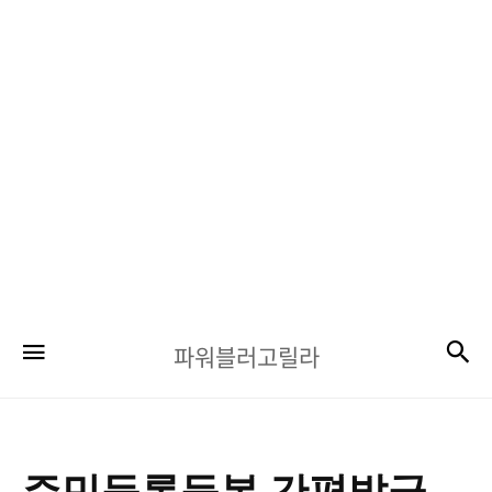
파
검
메뉴
파워블러고릴라
워
블
러
고