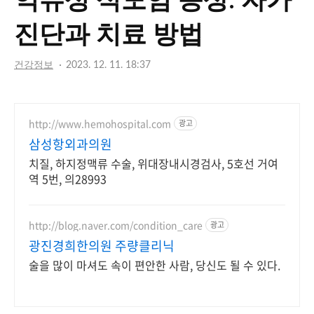
역류성 식도염 증상: 자가
릴
진단과 치료 방법
라
건강정보
2023. 12. 11. 18:37
http://www.hemohospital.com
광고
삼성항외과의원
치질, 하지정맥류 수술, 위대장내시경검사, 5호선 거여
역 5번, 의28993
http://blog.naver.com/condition_care
광고
광진경희한의원 주량클리닉
술을 많이 마셔도 속이 편안한 사람, 당신도 될 수 있다.