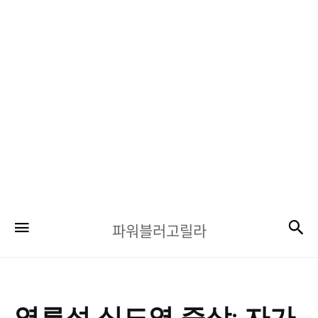
파
검
메뉴
파워블러고릴라
워
블
러
고