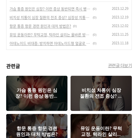
2023.12.29
가슴 통증 원인은 심장? 이런 증상 동반되면 즉시 병원으로
(0)
2023.12.19
비치성 치통이 심장 질환의 전조 증상? 심장성 치통에 대해서 알아봐요
(0)
2023.12.02
항문 통증 항문 경련 원인과 대처 방법은?
(0)
2023.11.25
뮤잉 운동이란? 무턱교정, 턱라인 살리는 올바른 방법 설명
(0)
2023.11.18
아데노이드 비대증: 방치하면 아데노이드형 얼굴로 변할 수 있다고?
(0)
관련글
관련글 더보기
가슴 통증 원인은 심
비치성 치통이 심장
장? 이런 증상 동반되
질환의 전조 증상? 심
면 즉시 병원으로
장성 치통에 대해서
알아봐요
항문 통증 항문 경련
뮤잉 운동이란? 무턱
원인과 대처 방법은?
교정, 턱라인 살리는